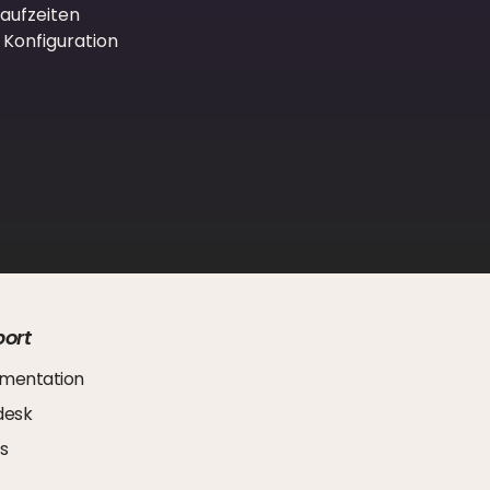
aufzeiten
Konfiguration
ort
mentation
desk
s