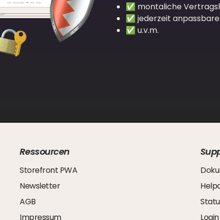
✅ montaliche Vertragsl
✅ jederzeit anpassbare 
✅ u.v.m.
Ressourcen
Supp
Storefront PWA
Doku
Newsletter
Help
AGB
Statu
Impressum
Login