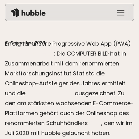
Shopware Hosting
Frontend Cloud
8. Dezember 2020
Erfolg für unsere Progressive Web App (PWA)
Unsere Mission
hubble commerce
: Die COMPUTER BILD hat in
Preise
Zusammenarbeit mit dem renommierten
Marktforschungsinstitut Statista die
Login
Onlineshop-Aufsteiger des Jahres ermittelt
und die
Trend Shops 2021
ausgezeichnet. Zu
den am stärksten wachsenden E-Commerce-
Plattformen gehört auch der Onlineshop des
renommierten Schuhhändlers
GISY
, den wir im
Juli 2020 mit hubble gelauncht haben.